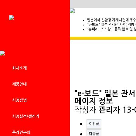
일본에서 친환경 자재시험에 우
"e-보드" 일본 관서(간사이)지방 
"슈퍼e-보드" 상표등록 완료 및 
회사소개
제품안내
"e-보드" 일본 
페이지 정보
시공방법
작성자
관리자
13-
시공실적/갤러리
이전글
온라인문의
다음글